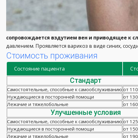
сопровождается вздутием вен и приводящее к сл
давлением. Проявляется варикоз в виде синих, сосудис
Стоимость проживания
Состояние пациента
Ст
Стандарт
Самостоятельные, способные к самообслуживанию
от 110
Нуждающиеся в посторонней помощи
от 130
Лежачие и тяжелобольные
от 160
Улучшенные условия
Самостоятельные, способные к самообслуживанию
от 125
Нуждающиеся в посторонней помощи
от 150
Лежачие и тяжелобольные
от 190